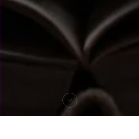
Büyüklük, yaş ve cinsiyet